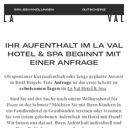
SPA-BEHANDLUNGEN
GUTSCHEINE
DE
ZIMMER & SUITEN
IHR AUFENTHALT IM LA VAL
Packages
HOTEL & SPA BEGINNT MIT
Buchen
EINER ANFRAGE
Anfragen
BERGSPA
GENUSS
Ob spontaner Kurzaufenthalt oder lange geplante Auszeit
ÜBER UNS
in Breil/Brigels: Eine
Anfrage
ist der erste Schritt zu
BREIL
erholsamen Tagen
im
La Val Hotel & Spa
.
Gutscheine
Bildergalerie
Sind Sie auf der Suche nach einem Wellnesshotel für
Sommer
Anreise
Winter
Paare in der Schweiz? Möchten Sie mit Ihren Kindern in
Business und Meetings
ein Familienhotel in Graubünden vereisen oder träumen
Jobs
Sie von einem gehobenen Aufenthalt im Hotel mit Hund?
FAQ
Wir freuen uns darauf, Ihren Aufenthalt individuell und